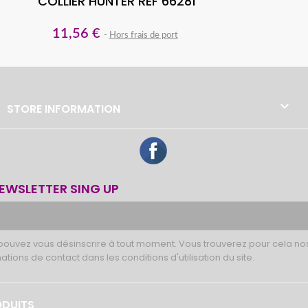
COLLIER HUNTER REF 66281
11,56 €
Hors frais de port

STORE INFORMATION
Facebook
EWSLETTER SING UP
pouvez vous désinscrire à tout moment. Vous trouverez pour cela no
ations de contact dans les conditions d'utilisation du site.
DUITS