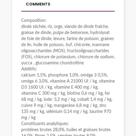
COMMENTS
Composition:
dinde séchée, riz, orge, viande de dinde fraîche,
graisse de dinde, pulpe de betterave, hydrolysat
de foie de dinde, levure, farine de poisson, graines
de lin, huile de poisson, ◊uf, chicorée, mannane
oligosaccharides (MOS), fructooligosaccharides
(FOS), chlorure de potassium, chlorure de sodium,
yucca , glucosamine chondroïtine
Additifs:
calcium 1,5%, phosphore 1,0%, oméga 3 0,5%,
oméga 6 3,0%, vitamine A 21000 UI / kg, vitamine
D3 1600 UI / kg, vitamine E 400 mg / kg,
vitamine C 300 mg / kg, biotine 0,6 mg / kg, fer
68 mg / kg, iode: 3,2 mg / kg, cobalt 1,4 mg / kg,
cuivre 9 mg / kg, manganèse 6,8 mg / kg, zinc
135 mg / kg, sélénium 0,14 mg / kg, taurine 970
mg / kg
Constituants analytiques:
protéines brutes 28,0%, huiles et graisses brutes