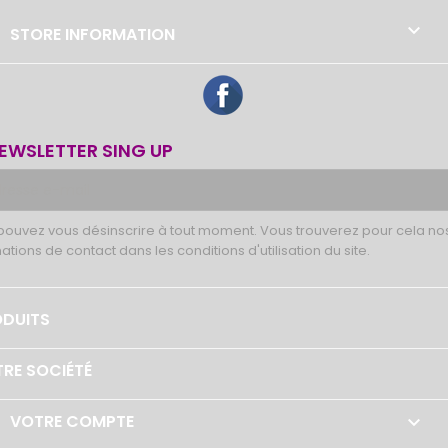

STORE INFORMATION
Facebook
EWSLETTER SING UP
pouvez vous désinscrire à tout moment. Vous trouverez pour cela no
ations de contact dans les conditions d'utilisation du site.
DUITS
RE SOCIÉTÉ
VOTRE COMPTE
