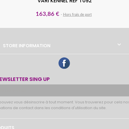
VARI KENNEL REF T092
163,86 €
Hors frais de port

STORE INFORMATION
Facebook
EWSLETTER SING UP
pouvez vous désinscrire à tout moment. Vous trouverez pour cela no
ations de contact dans les conditions d'utilisation du site.
DUITS