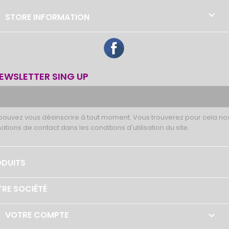

STORE INFORMATION
Facebook
EWSLETTER SING UP
pouvez vous désinscrire à tout moment. Vous trouverez pour cela no
ations de contact dans les conditions d'utilisation du site.
DUITS
RE SOCIÉTÉ
VOTRE COMPTE
